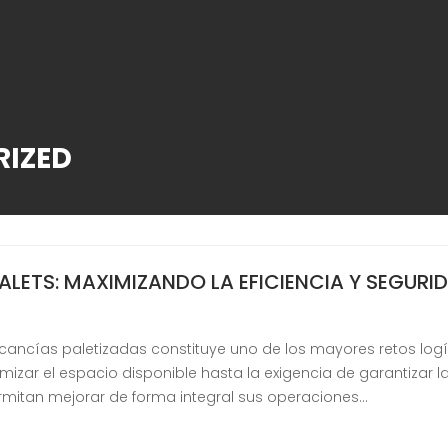
IZED
PALETS: MAXIMIZANDO LA EFICIENCIA Y SEGUR
ncías paletizadas constituye uno de los mayores retos logís
izar el espacio disponible hasta la exigencia de garantizar l
rmitan mejorar de forma integral sus operaciones…