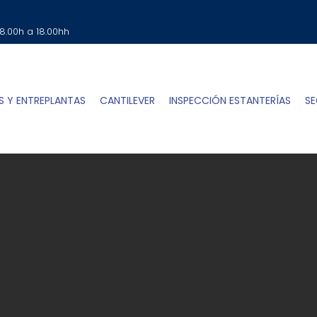
SOLICITA TU PRESUPUESTO
Clic Aqui
 8.00h a 18.00hh
S Y ENTREPLANTAS
CANTILEVER
INSPECCIÓN ESTANTERÍAS
SE