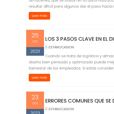
almacenes, que se basan en la automatizació
resultar difícil para algunos dar el paso hacia
Leer más
25
LOS 3 PASOS CLAVE EN EL D
Oct
ESTANOCASION
2023
Cuando se trata de logística y almace
diseño bien pensado y optimizado puede mejorar
bienestar de los empleados. Si estás consider
Leer más
23
ERRORES COMUNES QUE SE D
Oct
ESTANOCASION
2023