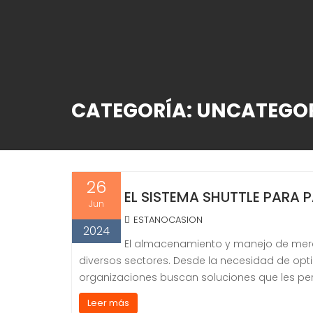
CATEGORÍA:
UNCATEGOR
26
EL SISTEMA SHUTTLE PARA 
Jun
ESTANOCASION
2024
El almacenamiento y manejo de merca
diversos sectores. Desde la necesidad de optim
organizaciones buscan soluciones que les pe
Leer más