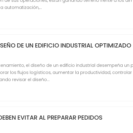
n de sus operaciones, están ganando terreno frente a los 
 la automatización,…
ISEÑO DE UN EDIFICIO INDUSTRIAL OPTIMIZADO
namiento, el diseño de un edificio industrial desempeña un pa
 los flujos logísticos, aumentar la productividad, controlar l
ando revisar el diseño…
EBEN EVITAR AL PREPARAR PEDIDOS