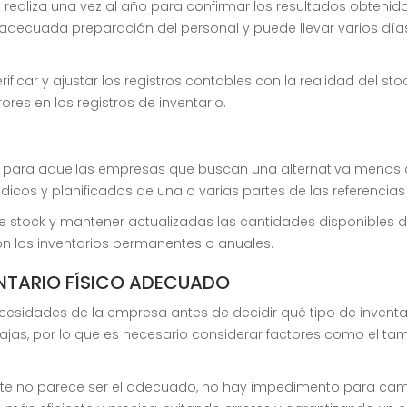
realiza una vez al año para confirmar los resultados obtenido
a adecuada preparación del personal y puede llevar varios día
ificar y ajustar los registros contables con la realidad del st
rores en los registros de inventario.
a para aquellas empresas que buscan una alternativa menos c
dicos y planificados de una o varias partes de las referencia
s de stock y mantener actualizadas las cantidades disponible
 los inventarios permanentes o anuales.
ENTARIO FÍSICO ADECUADO
esidades de la empresa antes de decidir qué tipo de inventa
ntajas, por lo que es necesario considerar factores como el ta
nte no parece ser el adecuado, no hay impedimento para cambia