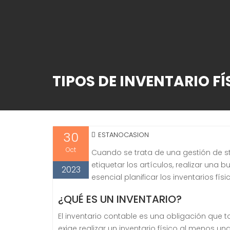
TIPOS DE INVENTARIO F
30
ESTANOCASION
Oct
Cuando se trata de una gestión de s
etiquetar los artículos, realizar una
2023
esencial planificar los inventarios fí
¿QUÉ ES UN INVENTARIO?
El inventario contable es una obligación que t
exige realizar un inventario físico al menos 