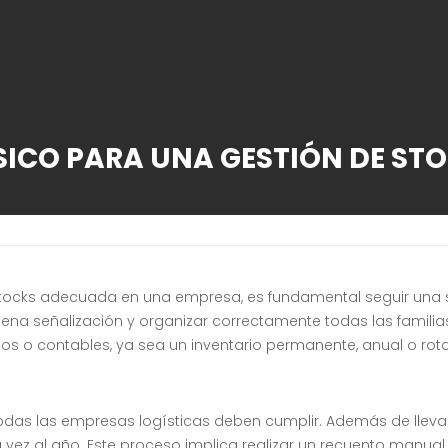
ÍSICO PARA UNA GESTIÓN DE ST
tocks adecuada en una empresa, es fundamental seguir una se
 buena señalización y organizar correctamente todas las familia
sicos o contables, ya sea un inventario permanente, anual o rota
odas las empresas logísticas deben cumplir. Además de llevar 
una vez al año. Este proceso implica realizar un recuento manu