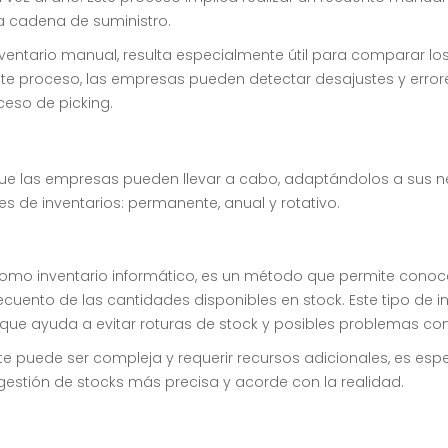
la cadena de suministro.
nventario manual, resulta especialmente útil para comparar los
ste proceso, las empresas pueden detectar desajustes y errores
ceso de picking.
os que las empresas pueden llevar a cabo, adaptándolos a sus 
es de inventarios: permanente, anual y rotativo.
omo inventario informático, es un método que permite conoce
l recuento de las cantidades disponibles en stock. Este tipo de
que ayuda a evitar roturas de stock y posibles problemas con 
te puede ser compleja y requerir recursos adicionales, es es
estión de stocks más precisa y acorde con la realidad.