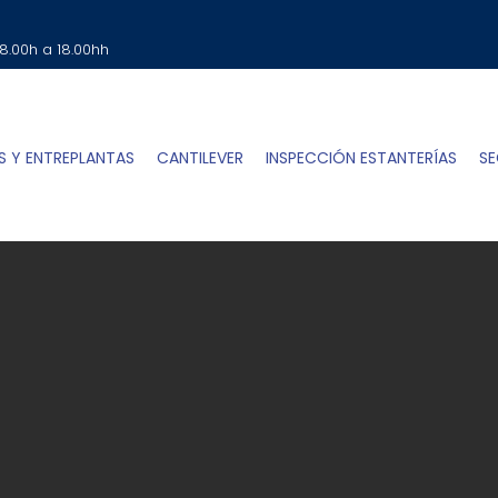
SOLICITA TU PRESUPUESTO
Clic Aqui
 8.00h a 18.00hh
S Y ENTREPLANTAS
CANTILEVER
INSPECCIÓN ESTANTERÍAS
SE