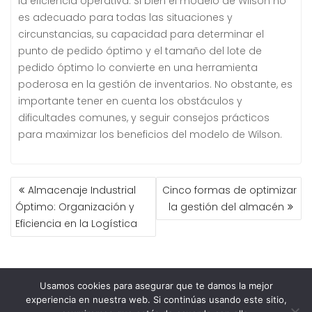
la eficiencia operativa. Si bien el modelo de Wilson no
es adecuado para todas las situaciones y
circunstancias, su capacidad para determinar el
punto de pedido óptimo y el tamaño del lote de
pedido óptimo lo convierte en una herramienta
poderosa en la gestión de inventarios. No obstante, es
importante tener en cuenta los obstáculos y
dificultades comunes, y seguir consejos prácticos
para maximizar los beneficios del modelo de Wilson.
Almacenaje Industrial
Cinco formas de optimizar
Óptimo: Organización y
la gestión del almacén
Eficiencia en la Logística
Usamos cookies para asegurar que te damos la mejor
ESTANOCASION ® Todos los derechos reservados 2022 |
experiencia en nuestra web. Si continúas usando este sitio,
Powered by
SEO10