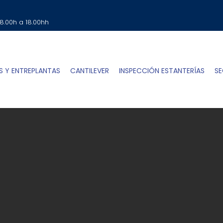
SOLICITA TU PRESUPUESTO
Clic Aqui
 8.00h a 18.00hh
S Y ENTREPLANTAS
CANTILEVER
INSPECCIÓN ESTANTERÍAS
SE