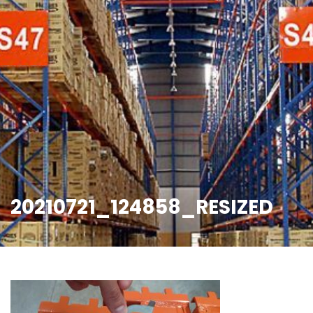
20210721_124858_RESIZED