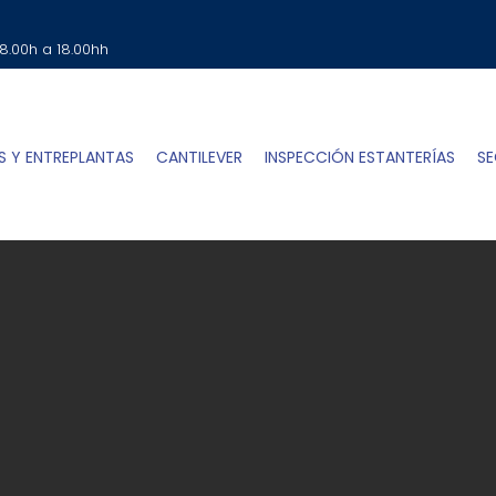
SOLICITA TU PRESUPUESTO
Clic Aqui
 8.00h a 18.00hh
S Y ENTREPLANTAS
CANTILEVER
INSPECCIÓN ESTANTERÍAS
SE