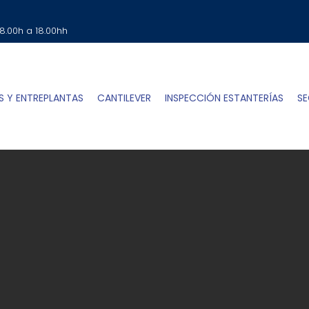
SOLICITA TU PRESUPUESTO
Clic Aqui
 8.00h a 18.00hh
S Y ENTREPLANTAS
CANTILEVER
INSPECCIÓN ESTANTERÍAS
SE