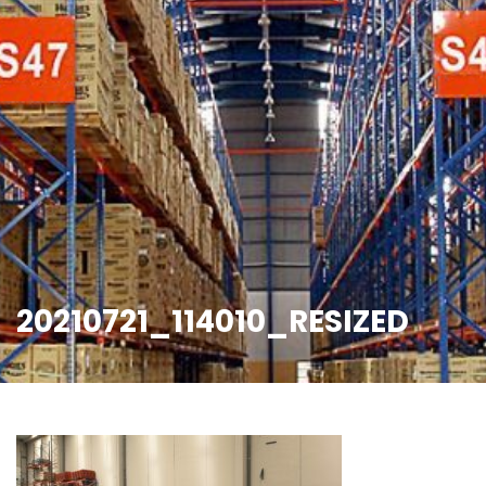
20210721_114010_RESIZED