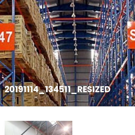
20191114_134511_RESIZED