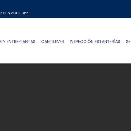
SOLICITA TU PRESUPUESTO
Clic Aqui
 8.00h a 18.00hh
S Y ENTREPLANTAS
CANTILEVER
INSPECCIÓN ESTANTERÍAS
SE