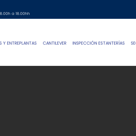
SOLICITA TU PRESUPUESTO
Clic Aqui
 8.00h a 18.00hh
S Y ENTREPLANTAS
CANTILEVER
INSPECCIÓN ESTANTERÍAS
SE